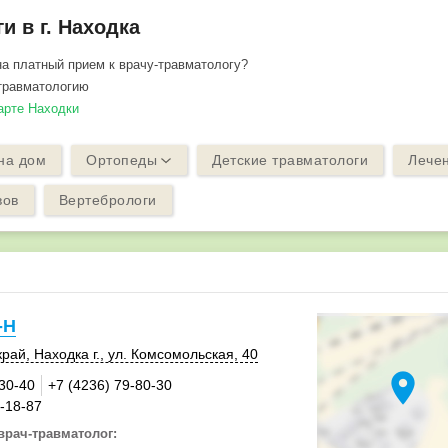
и в г. Находка
на платный прием к врачу-травматологу?
травматологию
арте Находки
на дом
Ортопеды
Детские травматологи
Лечен
вов
Вертебрологи
-Н
край
,
Находка г.
, ул. Комсомольская, 40
location_on
-30-40
+7 (4236) 79-80-30
0-18-87
врач-травматолог: