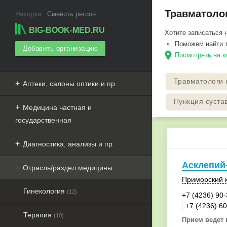
Травматолог
Находка
Сменить регион
BIG-BOOK-MED.RU
Хотите записаться 
Поможем найти 
Добавить организацию
Посмотреть на к
Травматологи 
Аптеки, салоны оптики и пр.
Пункция суста
Медицина частная и
государственная
Диагностика, анализы и пр.
Асклепий
Отрасль/раздел медицины
Приморский 
Гинекология
(12)
+7 (4236) 90
+7 (4236) 6
Терапия
(10)
Прием ведет 