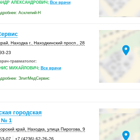
АНДР АЛЕКСАНДРОВИЧ;
Все врачи
дробнее: Асклепий-Н
Сервис
край
,
Находка г.
, Находкинский просп., 28
location_on
-93-23
врач-травматолог:
НИС МИХАЙЛОВИЧ;
Все врачи
одробнее: ЭлитМедСервис
ская городская
 № 1
орский край
,
Находка
,
улица Пирогова, 9
location_on
-53-07
+7 (4236) 62-26-26