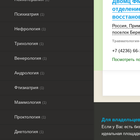
Двомц ФМ
отделени
Психиатрия
(1)
восстано
Россия
,
Прим
Нефрология
(1)
поселок Бере
Травматология-
Трихология
(1)
+7 (4236) 66
Венерология
(1)
Посмотреть п
Андрология
(1)
Фтизиатрия
(1)
Маммология
(1)
Проктология
(1)
Для владельцев
Если у Вас есть биз
Диетология
(1)
идеальная площадк