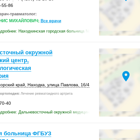
2-55-86
врач-травматолог:
НИС МИХАЙЛОВИЧ;
Все врачи
дробнее: Находкинская городская больница № 1
сточный окружной
кий центр,
логическая
location_on
рия
орский край
,
Находка
,
улица Павлова
,
16/4
ортопедия:
Лечение ревматоидного артрита
-70-40
дробнее: Дальневосточный окружной медицинский центр, микробиологич
я больница ФГБУЗ