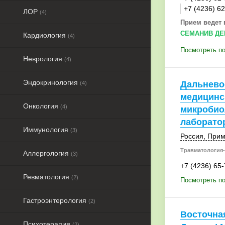
+7 (4236) 6
ЛОР
(4)
Прием ведет 
СЕМАНИВ ДЕ
Кардиология
(4)
Посмотреть по
Неврология
(4)
Эндокринология
Дальнево
(4)
медицинс
Онкология
(4)
микробио
лаборато
Иммунология
(3)
Россия
,
Прим
Травматология-
Аллергология
(3)
+7 (4236) 65
Ревматология
(2)
Посмотреть по
Гастроэнтерология
(2)
Восточна
Психотерапия
(2)