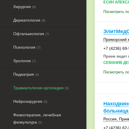
ЕСИН АЛЕКС
Хирургия
(8)
Посмотреть по
Дерматология
(8)
ЭлитМед
Офтальмология
(7)
Приморский 
Психология
(7)
+7 (4236) 69
Прием ведет 
Урология
(7)
СЕМАНИВ ДЕ
Посмотреть п
Педиатрия
(6)
Травматология-ортопедия
(5)
Нейрохирургия
(5)
Находкин
больница
Физиотерапия, лечебная
Россия
,
Прим
физкультура
(5)
+7 (4236) 62